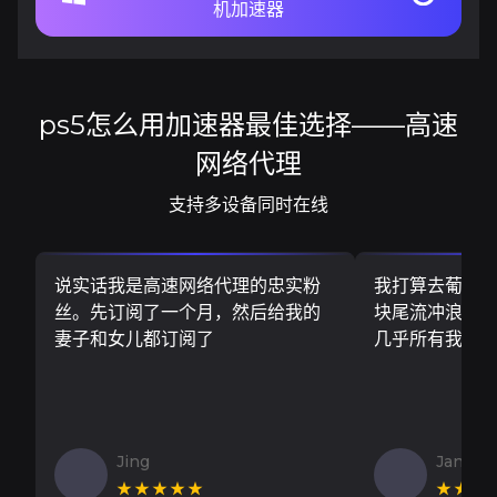
机加速器
ps5怎么用加速器最佳选择——高速
网络代理
支持多设备同时在线
说实话我是高速网络代理的忠实粉
我打算去葡萄
丝。先订阅了一个月，然后给我的
块尾流冲浪板..
妻子和女儿都订阅了
几乎所有我需
Jing
Jan V
★★★★★
★★★